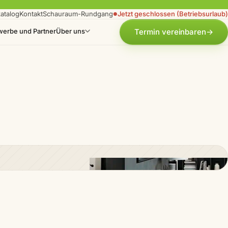
atalog
Kontakt
Schauraum-Rundgang
Jetzt geschlossen (Betriebsurlaub)
●
erbe und Partner
Über uns
Termin vereinbaren
→