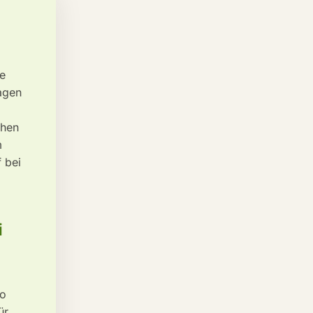
re
agen
chen
m
 bei
i
So
ür