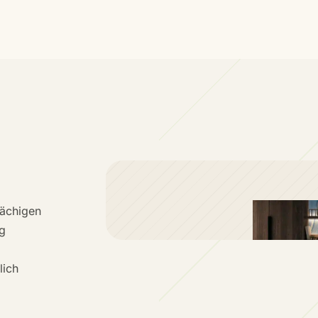
lächigen
ig
lich