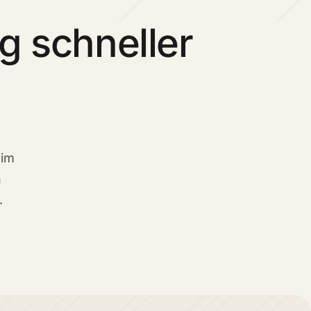
g schneller
 im
n
.