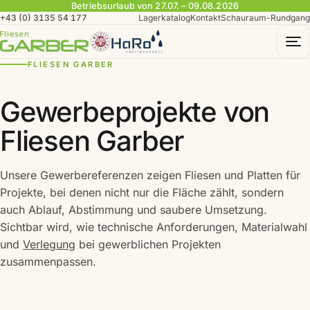
Betriebsurlaub von 27.07. – 09.08.2026
+43 (0) 3135 54 177
Lagerkatalog
Kontakt
Schauraum-Rundgang
To
FLIESEN GARBER
Gewerbeprojekte von
Fliesen Garber
Unsere Gewerbereferenzen zeigen Fliesen und Platten für
Projekte, bei denen nicht nur die Fläche zählt, sondern
auch Ablauf, Abstimmung und saubere Umsetzung.
Sichtbar wird, wie technische Anforderungen, Materialwahl
und
Verlegung
bei gewerblichen Projekten
zusammenpassen.