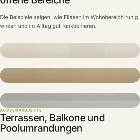
offene Bereiche
Die Beispiele zeigen, wie Fliesen im Wohnbereich ruhig
wirken und im Alltag gut funktionieren.
AUSSENPROJEKTE
Terrassen, Balkone und
BALD VERFÜGBAR
Poolumrandungen
Referenzen folgen in Kürze
Wir bereiten gerade ausgewählte Projekte aus