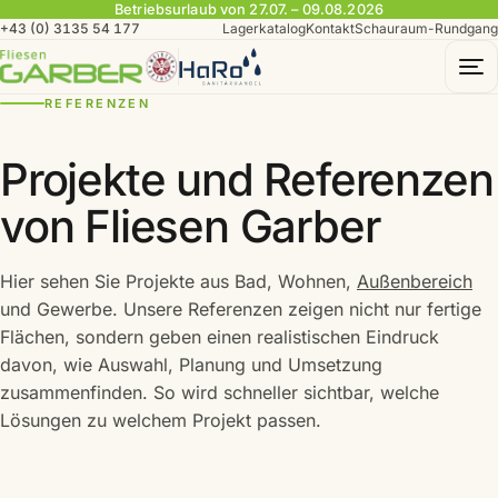
Betriebsurlaub von 27.07. – 09.08.2026
+43 (0) 3135 54 177
Lagerkatalog
Kontakt
Schauraum-Rundgang
To
REFERENZEN
Projekte und Referenzen
von Fliesen Garber
Hier sehen Sie Projekte aus Bad, Wohnen,
Außenbereich
und Gewerbe. Unsere Referenzen zeigen nicht nur fertige
Flächen, sondern geben einen realistischen Eindruck
davon, wie Auswahl, Planung und Umsetzung
zusammenfinden. So wird schneller sichtbar, welche
Lösungen zu welchem Projekt passen.